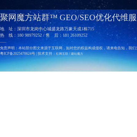
聚网魔方站群™ GEO/SEO优化代维
地 址：深圳市龙岗中心城盛龙路万象天成1栋715
热 线：180 98979252 / 售 后：181 26109252
——
免责声明：本站部分图文来源于互联网，如对您的权益构成侵权，请来电告知，我们
粤ICP备2025470624号
| 技术支持：
/
红网互联
建站魔方