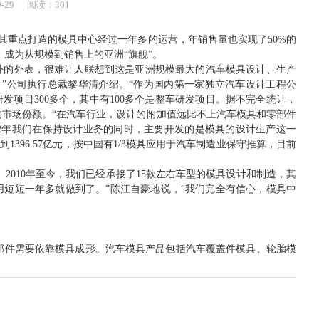
9-29
阅读：301
。其重点打造的模具中心经过一年多的运营，年销售量也实现了50%的
，成为从规模到销售上的亚洲“旗舰”。
的外表，很难让人联想到这是亚洲规模最大的汽车模具设计、生产
。”公司执行总裁黎华清介绍。“作为国内第一家独立汽车设计工程公
项目300多个，其中有100多个是整车研发项目。据不完全统计，
%的市场份额。“在汽车行业，设计的附加值远比不上汽车模具和零部件
12年我们在保持设计业务的同时，主要开发的是模具的设计生产这一
396.57亿元，按中国有1/3模具应用于汽车制造业保守推算，目前
2010年至今，我们已经承接了15款左右车型的模具设计和制造，其
用短短一年多就做到了。”陈江自豪地说，“我们完全有信心，模具中
部件需要依靠模具成形。汽车模具产品包括汽车覆盖件模具、轮胎模