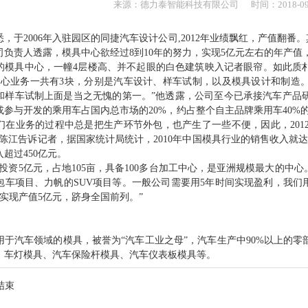
来源：
德力泰智能科技有限公司
时间：
2018-
0
2006年入驻园区的同捷汽车设计公司,2012年业绩飘红，产值翻番
负责人透露，模具中心欲经过8到10年的努力，实现5亿元左右的年产值
具中心，一幢4层楼高、并不起眼的白色建筑映入记者眼帘。如此质朴
核心业务一共有3块，分别是汽车设计、样车试制，以及模具设计和制造
和样车试制上面是当之无愧的第一。”他透露，公司至今已承接汽车产品研发
发或参与开发的乘用车占国内总市场的20%，约占整个自主品牌乘用车40
们在业务的过程中总是把生产环节外包，也产生了一些不便，因此，20
陈江告诉记者，据国家统计局统计，2010年中国模具行业的销售收入就达到1
超过450亿元。
5亿元，占地105亩，具备100多台加工中心，是亚洲规模最大的中心。
包车项目、力帆的SUV项目等。一般公司需要用5年时间实现盈利，我们
，实现产值5亿元，跻身全国前列。”
汽车领域的模具，被誉为“汽车工业之母”，汽车生产中90%以上的零
、车灯模具、汽车保险杆模具、汽车仪表板模具等。
结束