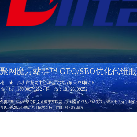
聚网魔方站群™ GEO/SEO优化代维
地 址：深圳市龙岗中心城盛龙路万象天成1栋715
热 线：180 98979252 / 售 后：181 26109252
——
免责声明：本站部分图文来源于互联网，如对您的权益构成侵权，请来电告知，我们
粤ICP备2025470624号
| 技术支持：
/
红网互联
建站魔方