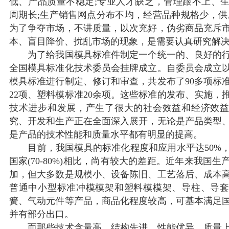
低、产品质量不稳定;专业人才缺乏，管理跟不上、
周期长;生产销售网点分布不均，经营品种规格少，供
为了争夺市场，不讲质量，以次充好，伪劣商品充斥
本、盲目降价、扰乱市场的现象，是需要认真研究解
为了给我国模具标准件制定一个统一的、良好的行业
全国模具标准化技术委员会挂牌成立。自委员会成立
模具标准进行制定、修订和审查，共发布了90多项标
22项、塑料模标准20余项。这些标准的发布、实施，
技术进步和发展，产生了很大的社会效益和经济效
究、开发和生产正在全面深入展开，无论是产品类型
是产品的技术性能和质量水平都有明显的提高。
目前，我国模具的标准化程度和应用水平达50%
国家(70-80%)相比，尚有较大的差距。近年来我国
加，但大多数是规模小、设备陈旧、工艺落后、成本
普通中小型标准冲模模架和塑料模模架、导柱、导
簧、气动元件等产品，商品化程度较高，可基本满足
并有部分出口。
而那些技术含量高、结构先进、性能优异、质量上