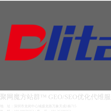
聚网魔方站群™ GEO/SEO优化代维
地 址：深圳市龙岗中心城盛龙路万象天成1栋715