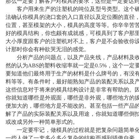
那么一定要了解客户对模具的要求，这些是一定要达
客户用来生产的注塑机的吨位及型号类型。这个确
法确认你模具的浇口套的入口直径以及定位圈的直径
位置，甚至模架的大小，模具的高度等等。你辛辛苦
好的模具结构，你也颇有成就感，可模具到了客户那
大小厚度跟客户的注塑机对不上，客户是不会验收你
计那时你会有种欲哭无泪的感觉。
分析产品的问题点，以及产品夹线，产品材料及收
然的认为ABS的塑料收缩率就一定是0.5%，这个一定
要知道他们最终用于生产的材料是什么牌号的，有没
料等等。有条件时，最好能熟知产品的装配关系以及
这些信息对于将来的模具结构设计是非常有帮助的。
你就知道哪些是外观面，哪些是非外观，哪些地方的
便加大的，哪些地方是不能改的。甚至包括一些产品
解了产品的实际装配关系以及用途，你就知道哪些倒
或改成另外一种简单形式的。
一定要牢记，做模具的过程就是把复杂问题简单化
一些人做了一套多么多么复杂的结构而感到骄傲自豪