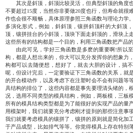
其次是斜顶，斜顶比较灵活，但典型斜顶的角度也
不要超过15度，当然你非要做20度也行，但寿命就很
作也会很不顺畅，具体原理参照三角函数与理论力学
多演化形式，例如，斜斜顶，镶拼斜顶杆的大斜顶
顶，镶拼挂台的小斜顶，顶块下面走斜顶的，滑块上
这些所有的结构都是一个目的，利用三角函数把产品
由此可见，学好三角函数是多麽的重要啊!所以至
构，都是人想出来的，你大可以充分发挥你的想象力
构都可以去随便想，想好了，就去大胆的设计，搞
呢，但设计完后，一定要验证下三角函数的关系，就
的开合模动作，以及考虑下在注塑时会不会有问题等
具结构的排位了，这些内容都是事先要理清头绪的，
况，选用不同类型的模具结构，例如，两板模，三板
所有的模具结构类型都是为了能很好的实现产品的量
用模架时，我们就要充分考虑刚才提到的那些注意事
我们就要考虑模具的镶拼了，镶拼的原则就是简化加
于产品成型，比如排气等等。你觉得模具上存在特别