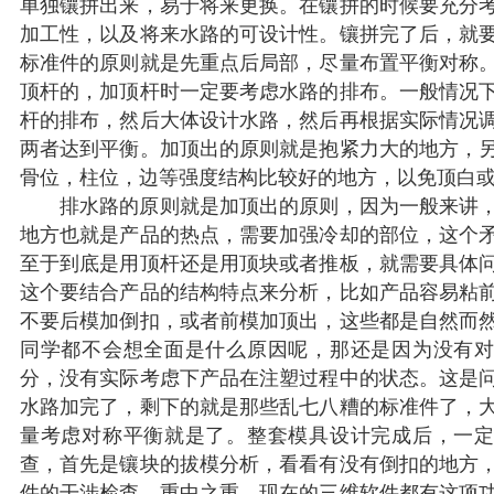
单独镶拼出来，易于将来更换。在镶拼的时候要充分
加工性，以及将来水路的可设计性。镶拼完了后，就
标准件的原则就是先重点后局部，尽量布置平衡对称
顶杆的，加顶杆时一定要考虑水路的排布。一般情况
杆的排布，然后大体设计水路，然后再根据实际情况
两者达到平衡。加顶出的原则就是抱紧力大的地方，
骨位，柱位，边等强度结构比较好的地方，以免顶白
排水路的原则就是加顶出的原则，因为一般来讲，
地方也就是产品的热点，需要加强冷却的部位，这个
至于到底是用顶杆还是用顶块或者推板，就需要具体
这个要结合产品的结构特点来分析，比如产品容易粘
不要后模加倒扣，或者前模加顶出，这些都是自然而
同学都不会想全面是什么原因呢，那还是因为没有
分，没有实际考虑下产品在注塑过程中的状态。这是
水路加完了，剩下的就是那些乱七八糟的标准件了，
量考虑对称平衡就是了。整套模具设计完成后，一
查，首先是镶块的拔模分析，看看有没有倒扣的地方
件的干涉检查，重中之重。现在的三维软件都有这项