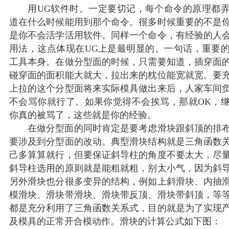
用UG软件时。一定要切记，每个命令的原理都弄
道在什么时候能用到那个命令。很多时候重要的不是
是你不会活学活用软件。同样一个命令，有经验的人
用法，这点体现在UG上是最明显的。一句话，重要
工具本身。在做分型面的时候，只需要知道，插穿面
碰穿面的面积能大就大，拉出来的枕位能宽就宽。要
上拉的这个分型面将来实际模具做出来后，人家车间
不会骂你就行了。如果你觉得不会挨骂，那就OK，
你真的被骂了，这些就是你的经验。
在做分型面的同时肯定是要考虑滑块跟斜顶的排布
要涉及到分型面的改动。典型滑块结构就是三角函数
己多算算就行，但要保证斜导柱的角度不要太大，尽量
斜导柱选用的原则就是能粗就粗，别太小气，因为斜
另外滑块也分很多变异的结构，例如上斜滑块、内抽
模滑块、滑块带滑块、滑块带反顶、滑块带斜顶，等
都是充分利用了三角函数关系式，目的就是为了实现
及模具的正常开合模动作。滑块的计算公式如下图：