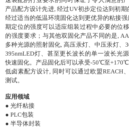
速装配的行业要求的同时保证了令人满意的
产品配方设计先进
,
经过UV初步定位达到初期
经过适当的低温环境固化达到更优异的粘接强
期定位的强度可以适应组装过程中必要
的位
的强度要求；与其他双固化产品不同的是
,
A
多种光源的照射固化
,
高压汞灯、
中压汞灯、36
395nmLED灯、甚至更长波长的单一波长光
快速固化。产品固化后可以
承受-50℃至+17
低卤素配方设计
,
同时可以通过欧盟REACH、R
测试。
应用领域
● 光纤粘接
● PLC包装
● 半导体封装