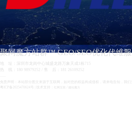
聚网魔方站群™ GEO/SEO优化代维
地 址：深圳市龙岗中心城盛龙路万象天成1栋715
热 线：180 98979252 / 售 后：181 26109252
——
免责声明：本站部分图文来源于互联网，如对您的权益构成侵权，请来电告知，我们
粤ICP备2025470624号
| 技术支持：
/
红网互联
建站魔方