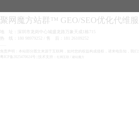
聚网魔方站群™ GEO/SEO优化代维
地 址：深圳市龙岗中心城盛龙路万象天成1栋715
热 线：180 98979252 / 售 后：181 26109252
——
免责声明：本站部分图文来源于互联网，如对您的权益构成侵权，请来电告知，我们
粤ICP备2025470624号
| 技术支持：
/
红网互联
建站魔方